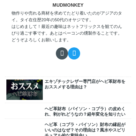
MUDMONKEY
物作りや売れる商材を求めてたどり着いたのがアジアのタ
イ。タイ在住歴20年の50代のオヤジです。
はじめまして！最近の趣味はネットフリックスを観てのん
びり過ごす事です。あとはベーコンの燻製作ることです。
どうぞよろしくお願いします。
エキゾチックレザー専門店がヘビ革財布を
おススメする理由は？
ヘビ革財布（パイソン・コブラ）の皮めく
れ、剥がれどうなの？経年変化を知りたい
ヘビ革（コブラ・パイソン）財布の縁起が
いいのはなぜ？その理由は？風水やスピリ
チュアル的な意味合い