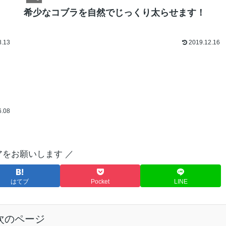
）
希少なコブラを自然でじっくり太らせます！
8.13
2019.12.16
6.08
アをお願いします ／
はてブ
Pocket
LINE
次のページ