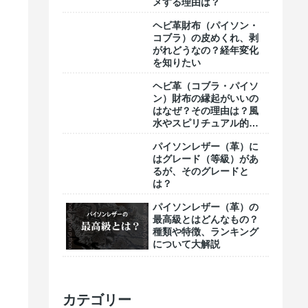
メする理由は？
ヘビ革財布（パイソン・
コブラ）の皮めくれ、剥
がれどうなの？経年変化
を知りたい
ヘビ革（コブラ・パイソ
ン）財布の縁起がいいの
はなぜ？その理由は？風
水やスピリチュアル的な
意味合い
パイソンレザー（革）に
はグレード（等級）があ
るが、そのグレードと
は？
パイソンレザー（革）の
最高級とはどんなもの？
種類や特徴、ランキング
について大解説
カテゴリー