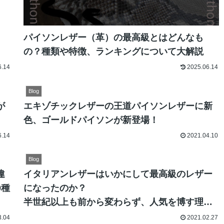
パイソンレザー（革）の最高級とはどんなも
の？種類や特徴、ランキングについて大解説
6.14
2025.06.14
Blog
が
エキゾチックレザーの王道パイソンレザーに新
色、ゴールドパイソンが新登場！
6.14
2021.04.10
Blog
違
イタリアンレザーはいかにして最高級のレザー
9種
になったのか？
半世紀以上も前から変わらず、人気を博す理由
はどこにあるの？
3.04
2021.02.27