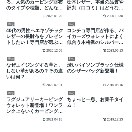
る、人気のカービング財布
栃木レザー、本当の品質や
のタイプや種類、どんなも
評判（口コミ）はどうなの
のがあるの？
か？
2023.01.26
2020.10.30
Blog
Blog
40代の男性へエキゾチック
コンチョ専門店が作る、バ
レザーの長財布をプレゼン
イカーズウォレットによく
トしたい！専門店が選ぶ
似合う本格派のシルバーコ
2020年のギフト、長財布
ンチョ、天然ターコイズシ
2020.12.08
2023.06.13
ランキング10選
リーズ！
Blog
Blog
なぜエイジングする革と、
渋いパイソンブラック仕様
しない革があるの？その違
のシザーバッグ新登場！
いは何？
2022.07.01
2015.03.16
Blog
Blog
ラグジュアリーカービング
ちょっと一息、お菓子タイ
ウォレット新登場！ワンラ
ム！
ンク上をいくカービング透
かし彫りゴールドパイソン
2021.04.15
2019.12.23
仕様