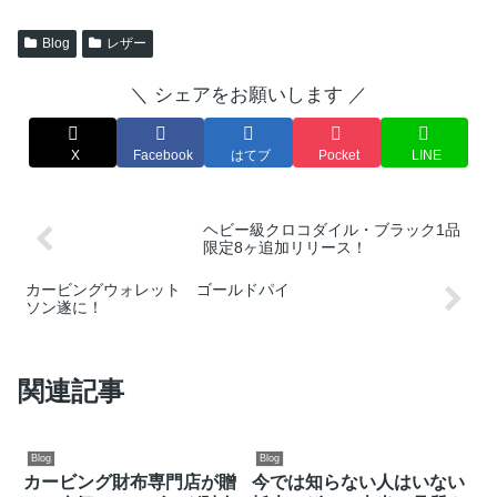
Blog
レザー
＼ シェアをお願いします ／
X
Facebook
はてブ
Pocket
LINE
ヘビー級クロコダイル・ブラック1品
限定8ヶ追加リリース！
カービングウォレット ゴールドパイ
ソン遂に！
関連記事
Blog
Blog
カービング財布専門店が贈
今では知らない人はいない