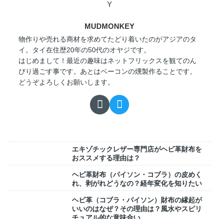
MUDMONKEY
物作りや売れる商材を求めてたどり着いたのがアジアのタ
イ。タイ在住歴20年の50代のオヤジです。
はじめまして！最近の趣味はネットフリックスを観てのん
びり過ごす事です。あとはベーコンの燻製作ることです。
どうぞよろしくお願いします。
エキゾチックレザー専門店がヘビ革財布を
おススメする理由は？
ヘビ革財布（パイソン・コブラ）の皮めく
れ、剥がれどうなの？経年変化を知りたい
ヘビ革（コブラ・パイソン）財布の縁起が
いいのはなぜ？その理由は？風水やスピリ
チュアル的な意味合い