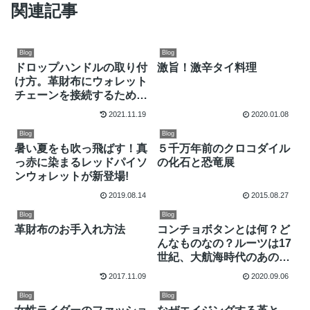
関連記事
Blog
Blog
ドロップハンドルの取り付
激旨！激辛タイ料理
け方。革財布にウォレット
チェーンを接続するために
は欠かせない！
2021.11.19
2020.01.08
Blog
Blog
暑い夏をも吹っ飛ばす！真
５千万年前のクロコダイル
っ赤に染まるレッドパイソ
の化石と恐竜展
ンウォレットが新登場!
2019.08.14
2015.08.27
Blog
Blog
革財布のお手入れ方法
コンチョボタンとは何？ど
んなものなの？ルーツは17
世紀、大航海時代のあの大
陸に。
2017.11.09
2020.09.06
Blog
Blog