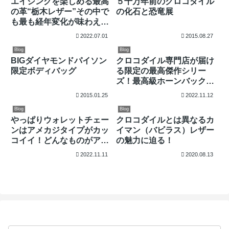
エイジングを楽しめる最高
５千万年前のクロコダイル
の革“栃木レザー”その中で
の化石と恐竜展
も最も経年変化が味わえる
カラーや種類は何？
2022.07.01
2015.08.27
Blog
Blog
BIGダイヤモンドパイソン
クロコダイル専門店が届け
限定ボディバッグ
る限定の最高傑作シリー
ズ！最高級ホーンバックク
ラウンのクロコダイル長財
2015.01.25
2022.11.12
布が登場！
Blog
Blog
やっぱりウォレットチェー
クロコダイルとは異なるカ
ンはアメカジタイプがカッ
イマン（バビラス）レザー
コイイ！どんなものがアメ
の魅力に迫る！
カジウォレットチェーンな
2022.11.11
2020.08.13
の？