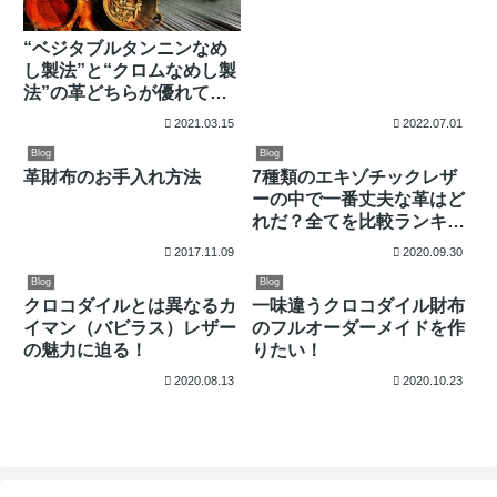
レッド、２位はグリーン、
では１位は？
“ベジタブルタンニンなめ
し製法”と“クロムなめし製
法”の革どちらが優れてい
るの？
2021.03.15
2022.07.01
Blog
Blog
革財布のお手入れ方法
7種類のエキゾチックレザ
ーの中で一番丈夫な革はど
れだ？全てを比較ランキン
グ！
2017.11.09
2020.09.30
Blog
Blog
クロコダイルとは異なるカ
一味違うクロコダイル財布
イマン（バビラス）レザー
のフルオーダーメイドを作
の魅力に迫る！
りたい！
2020.08.13
2020.10.23