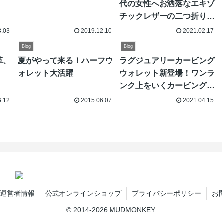
代の女性へお洒落なエキゾ
チックレザーの二つ折り革
財布をプレゼントしたい！
3.03
2019.12.10
2021.02.17
Blog
Blog
革、
夏がやって来る！ハーフウ
ラグジュアリーカービング
ォレット大活躍
ウォレット新登場！ワンラ
ンク上をいくカービング透
かし彫りゴールドパイソン
6.12
2015.06.07
2021.04.15
仕様
運営者情報
公式オンラインショップ
プライバシーポリシー
お
© 2014-2026 MUDMONKEY.