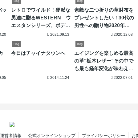
Blog
Blog
バッ
レトロでワイルド！硬派な
素敵な二つ折りの革財布を
男達に贈るWESTERN ウ
プレゼントしたい！30代の
エスタンシリーズ、ボディ
男性への贈り物2020年専
バッグをリリース！
門店が選ぶ厳選10アイテム
3.20
2021.09.13
2020.12.08
Blog
Blog
カ
今日はチャイナタウンへ
エイジングを楽しめる最高
の革“栃木レザー”その中で
も最も経年変化が味わえる
カラーや種類は何？
0.05
2014.11.24
2022.07.01
運営者情報
公式オンラインショップ
プライバシーポリシー
お