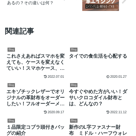
あるの？その違いは何？
関連記事
Blog
Blog
これさえあればスマホを変
タイでの食生活を心配する
えても、ケースを変えなく
ていい！スマホケース、ス
ライドパーツ
2022.07.01
2020.01.27
Blog
Blog
エキゾチックレザーでオリ
今すぐやめた方がいい！ダ
ジナルの革財布をオーダー
サいクロコダイル財布と
したい！フルオーダーメイ
は、どんなの？
ドの流れと方法
2020.09.17
2022.11.12
Blog
Blog
１品限定コブラ頭付きバッ
新作のL字ファスナー財
グの紹介
布 ミドル・ハーフウォレ