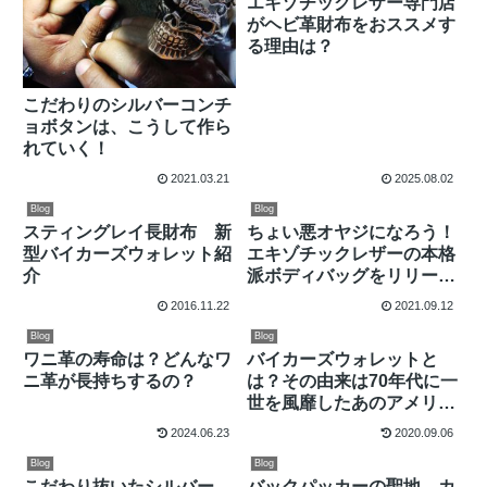
エキゾチックレザー専門店
がヘビ革財布をおススメす
る理由は？
こだわりのシルバーコンチ
ョボタンは、こうして作ら
れていく！
2021.03.21
2025.08.02
Blog
Blog
スティングレイ長財布 新
ちょい悪オヤジになろう！
型バイカーズウォレット紹
エキゾチックレザーの本格
介
派ボディバッグをリリー
ス！
2016.11.22
2021.09.12
Blog
Blog
ワニ革の寿命は？どんなワ
バイカーズウォレットと
ニ革が長持ちするの？
は？その由来は70年代に一
世を風靡したあのアメリカ
映画に！
2024.06.23
2020.09.06
Blog
Blog
こだわり抜いたシルバー
バックパッカーの聖地 カ