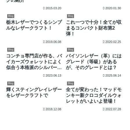
グの紹介
2015.03.20
2020.01.30
Blog
Blog
栃木レザーでつくるシンプ
これ一つで十分！全てが収
ルなレザークラフト！
まるコンパクト財布第2
弾！
2019.06.08
2020.02.25
Blog
Blog
コンチョ専門店が作る、バ
パイソンレザー（革）には
イカーズウォレットによく
グレード（等級）がある
似合う本格派のシルバーコ
が、そのグレードとは？
ンチョ、天然ターコイズシ
2023.06.13
2025.06.14
リーズ！
Blog
Blog
輝くスティングレイレザー
全てが変わった！マッドモ
をレザークラフトで
ンキー新クロコダイルウォ
レットがいよいよ登場！
2018.12.08
2022.07.28