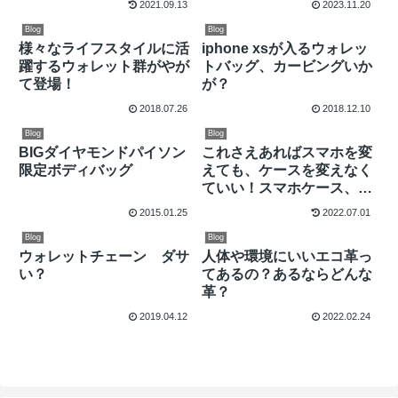
2021.09.13
2023.11.20
Blog
Blog
様々なライフスタイルに活
iphone xsが入るウォレッ
躍するウォレット群がやが
トバッグ、カービングいか
て登場！
が？
2018.07.26
2018.12.10
Blog
Blog
BIGダイヤモンドパイソン
これさえあればスマホを変
限定ボディバッグ
えても、ケースを変えなく
ていい！スマホケース、ス
ライドパーツ
2015.01.25
2022.07.01
Blog
Blog
ウォレットチェーン ダサ
人体や環境にいいエコ革っ
い？
てあるの？あるならどんな
革？
2019.04.12
2022.02.24