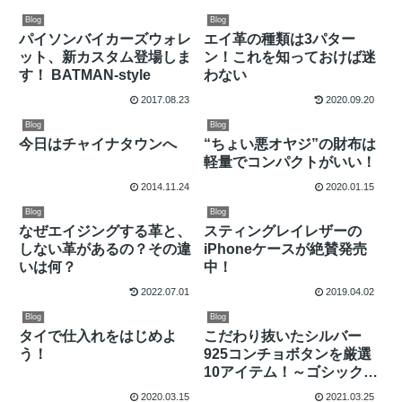
Blog
Blog
パイソンバイカーズウォレ
エイ革の種類は3パター
ット、新カスタム登場しま
ン！これを知っておけば迷
す！ BATMAN-style
わない
2017.08.23
2020.09.20
Blog
Blog
今日はチャイナタウンへ
“ちょい悪オヤジ”の財布は
軽量でコンパクトがいい！
2014.11.24
2020.01.15
Blog
Blog
なぜエイジングする革と、
スティングレイレザーの
しない革があるの？その違
iPhoneケースが絶賛発売
いは何？
中！
2022.07.01
2019.04.02
Blog
Blog
タイで仕入れをはじめよ
こだわり抜いたシルバー
う！
925コンチョボタンを厳選
10アイテム！～ゴシックス
タイル編
2020.03.15
2021.03.25