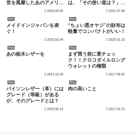
世を風靡したあのアメリカ
は、「その使い道は？」に
映画に！
ついてお答えします。
2020.09.06
2021.07.09
Blog
Blog
メイドインジャパンを凌
“ちょい悪オヤジ”の財布は
ぐ！
軽量でコンパクトがいい！
2020.02.04
2020.01.15
Blog
Blog
あの栃木レザーを
まず買う前に要チェッ
ク！！クロコダイルロング
ウォレットの種類
2014.10.29
2017.08.02
Blog
Blog
パイソンレザー（革）には
肉の高いこと
グレード（等級）がある
が、そのグレードとは？
2025.06.14
2017.02.13