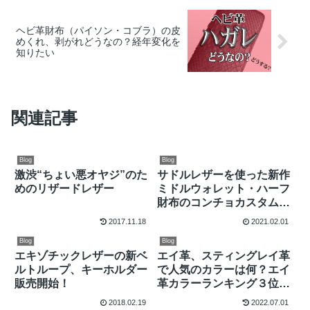
ヘビ革財布（パイソン・コブラ）の皮
めくれ、剥がれどうなの？経年変化を
知りたい
関連記事
Blog
Blog
激渋“ちょい悪オヤジ”のた
サドルレザーを使った新作
めのリザードレザー
ミドルウォレット・ハーフ
財布のコンチョカスタムス
タイル
2017.11.18
2021.02.01
Blog
Blog
エキゾチックレザーの新ベ
エイ革、スティングレイ革
ルトループ、キーホルダー
で人気のカラーは何？エイ
販売開始！
革カラーランキング３位は
レッド、２位はグリーン、
2018.02.19
2022.07.01