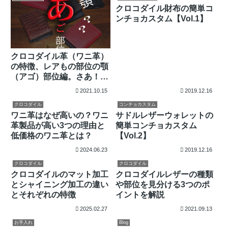
クロコダイル財布の簡単コ
ンチョカスタム【Vol.1】
クロコダイル革（ワニ革）
の特徴、レアもの部位の顎
（アゴ）部位編。さあ！こ
の部位が見極められるか
2021.10.15
2019.12.16
な？
クロコダイル
コンチョカスタム
ワニ革はなぜ高いの？ワニ
サドルレザーウォレットの
革製品が高い3つの理由と
簡単コンチョカスタム
低価格のワニ革とは？
【Vol.2】
2024.06.23
2019.12.16
クロコダイル
クロコダイル
クロコダイルのマット加工
クロコダイルレザーの種類
とシャイニング加工の違い
や部位を見分ける3つのポ
とそれぞれの特徴
イントを解説
2025.02.27
2021.09.13
お手入れ
Blog