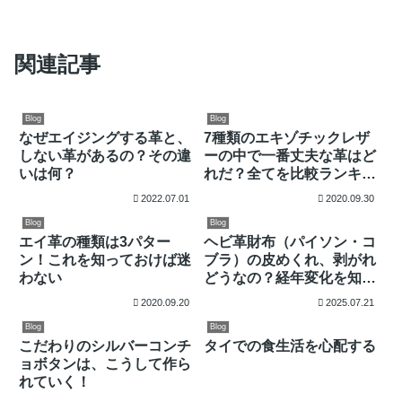
関連記事
Blog
Blog
なぜエイジングする革と、
7種類のエキゾチックレザ
しない革があるの？その違
ーの中で一番丈夫な革はど
いは何？
れだ？全てを比較ランキン
グ！
2022.07.01
2020.09.30
Blog
Blog
エイ革の種類は3パター
ヘビ革財布（パイソン・コ
ン！これを知っておけば迷
ブラ）の皮めくれ、剥がれ
わない
どうなの？経年変化を知り
たい
2020.09.20
2025.07.21
Blog
Blog
こだわりのシルバーコンチ
タイでの食生活を心配する
ョボタンは、こうして作ら
れていく！