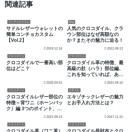
関連記事
コンチョカスタム
Blog
サドルレザーウォレットの
人気のクロコダイル、クラ
簡単コンチョカスタム
ウン部位はなぜ高額なの
【Vol.2】
か？またその魅力に迫る！
2019.12.16
2021.09.13
クロコダイル
クロコダイル
クロコダイルで一番高い部
クロコダイル革の特徴、最
位はどこ？
高級の肚（ハラ）部位編、
これを知っていれば、あな
たもクロコダイルツーにな
2025.03.01
2021.09.10
れる！
クロコダイル
お手入れ
クロコダイルレザー部位の
エキゾチックレザーの魅力
特徴～背ワニ（ホーンバッ
とお手入れ方法とは？
ク）編 3つのポイント、こ
れだけ知っていれば迷わな
2021.09.13
2017.11.21
い！
クロコダイル
クロコダイル
クロコダイル革（ワニ革）
クロコダイル長財布とクロ