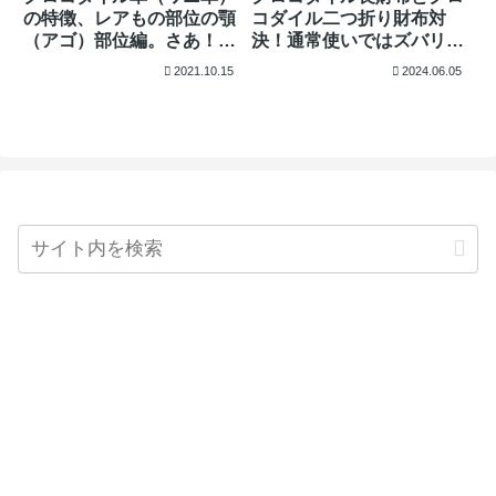
の特徴、レアもの部位の顎
コダイル二つ折り財布対
（アゴ）部位編。さあ！こ
決！通常使いではズバリど
の部位が見極められるか
っちがいい？
2021.10.15
2024.06.05
な？