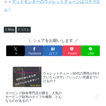
＞＞
マッドモンキーのウォレットチェーンはコチラか
ら
Blog
コラム
＼ シェアをお願いします ／
X
Facebook
はてブ
Pocket
LINE
ウォレットチェーン50代の男性が付け
ていたらダサい？いったい何歳までい
けるの？
カービング財布専門店が贈る、人気の
カービング財布のタイプや種類、どん
なものがあるの？