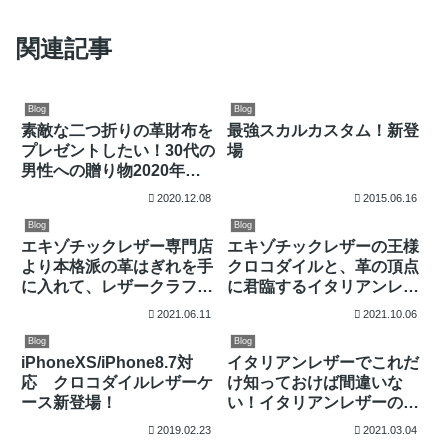
関連記事
Blog
Blog
素敵な二つ折りの革財布を
最強スカルカスタム！新登
プレゼントしたい！30代の
場
男性への贈り物2020年専
門店が選ぶ厳選10アイテム
2020.12.08
2015.06.16
Blog
Blog
エキゾチックレザー専門店
エキゾチックレザーの王様
より本格派の革はぎれを手
クロコダイルと、革の頂点
に入れて、レザークラフト
に君臨するイタリアンレザ
を楽しもう！
ーのフュージョンウォレッ
2021.06.11
2021.10.06
トをリリース！
Blog
Blog
iPhoneXS/iPhone8.7対
イタリアンレザーでこれだ
応 クロコダイルレザーケ
け知っておけば間違いな
ース新登場！
い！イタリアンレザーの有
名どころ厳選9種類
2019.02.23
2021.03.04