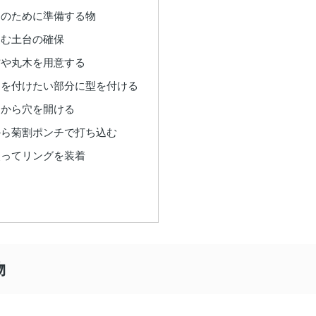
けのために準備する物
込む土台の確保
材や丸木を用意する
メを付けたい部分に型を付ける
側から穴を開ける
から菊割ポンチで打ち込む
使ってリングを装着
物