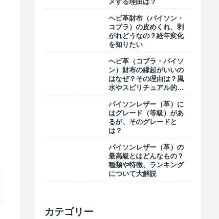
メする理由は？
ヘビ革財布（パイソン・
コブラ）の皮めくれ、剥
がれどうなの？経年変化
を知りたい
ヘビ革（コブラ・パイソ
ン）財布の縁起がいいの
はなぜ？その理由は？風
水やスピリチュアル的な
意味合い
パイソンレザー（革）に
はグレード（等級）があ
るが、そのグレードと
は？
パイソンレザー（革）の
最高級とはどんなもの？
種類や特徴、ランキング
について大解説
カテゴリー