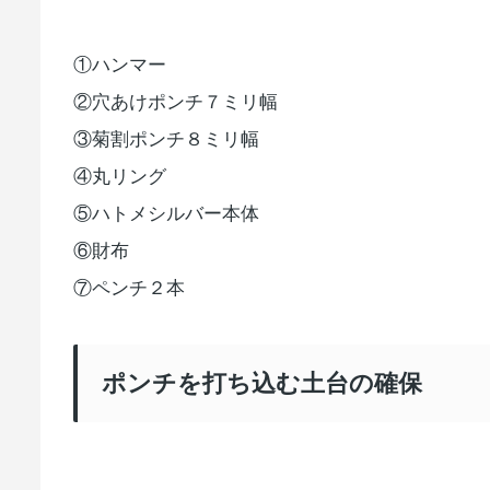
①ハンマー
②穴あけポンチ７ミリ幅
③菊割ポンチ８ミリ幅
④丸リング
⑤ハトメシルバー本体
⑥財布
⑦ペンチ２本
ポンチを打ち込む土台の確保