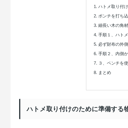
ハトメ取り付
ポンチを打ち
細長い木の角
手順１、ハト
必ず財布の外
手順２、内側
３、ペンチを
まとめ
ハトメ取り付けのために準備する