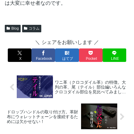
は大変に幸せ者なのです。
Blog
コラム
＼ シェアをお願いします ／
X
Facebook
はてブ
Pocket
LINE
ワニ革（クロコダイル革）の特徴。大
判の革、尾（テイル）部位編いろんな
クロコダイル部位を見比べてみましょ
う！
ドロップハンドルの取り付け方。革財
布にウォレットチェーンを接続するた
めには欠かせない！