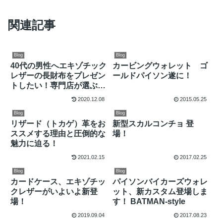
関連記事
Blog
Blog
40代の男性へエキゾチック
カービングウォレット ゴ
レザーの長財布をプレゼン
ールドパイソン遂に！
トしたい！専門店が選ぶ
2020年のギフト、長財布
2020.12.08
2015.05.25
ランキング10選
Blog
Blog
リザード（トカゲ）革をお
新型スカルコンチョ 登
ススメする理由と圧倒的な
場！
魅力に迫る！
2021.02.15
2017.02.25
Blog
Blog
カードケース、エキゾチッ
パイソンバイカーズウォレ
クレザーがいよいよ新登
ット、新カスタム登場しま
場！
す！ BATMAN-style
2019.09.04
2017.08.23